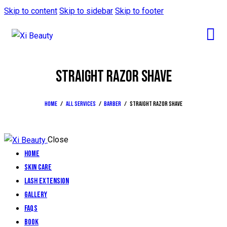
Skip to content
Skip to sidebar
Skip to footer
STRAIGHT RAZOR SHAVE
Home
All Services
Barber
Straight razor shave
Close
Home
Skin Care
Lash Extension
Gallery
FAQs
Book