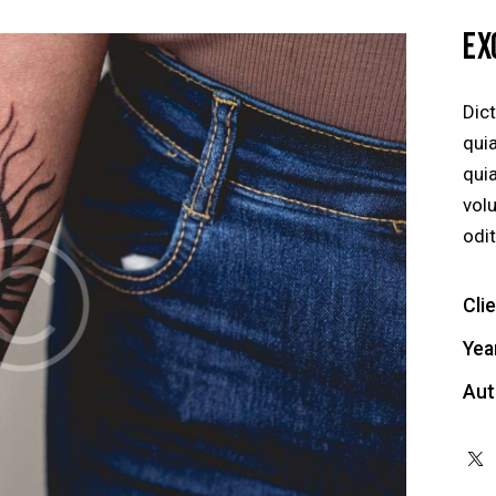
EX
Dic
quia
qui
vol
odit
Cli
Yea
Aut